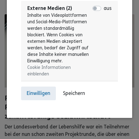
Externe Medien (2)
aus
Inhalte von Videoplattformen
und Social-Media-Plattformen
werden standardmäßig
blockiert. Wenn Cookies von
externen Medien akzeptiert
werden, bedarf der Zugriff auf
diese Inhalte keiner manuellen
Einwilligung mehr.
Cookie Informationen
einblenden
© markfb
Einwilligen
Speichern
RENA – Paritätisches Netzwerk für
Resilienz und Nachhaltigkeit für eine
zukunftsfähige Sozialwirtschaft
Der Landesverband der Lebenshilfe war ein Teilnehmer
bei der nun schon zweiten Projektrunde, die über einen