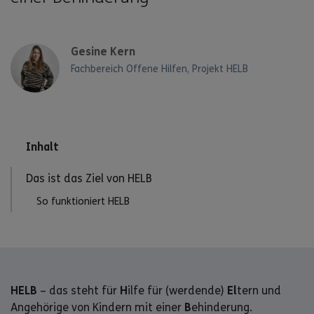
Gesine Kern
Fachbereich Offene Hilfen, Projekt HELB
Inhalt
Das ist das Ziel von HELB
So funktioniert HELB
HELB
– das steht für
H
ilfe für (werdende)
El
tern und
Angehörige von Kindern mit einer
B
ehinderung.