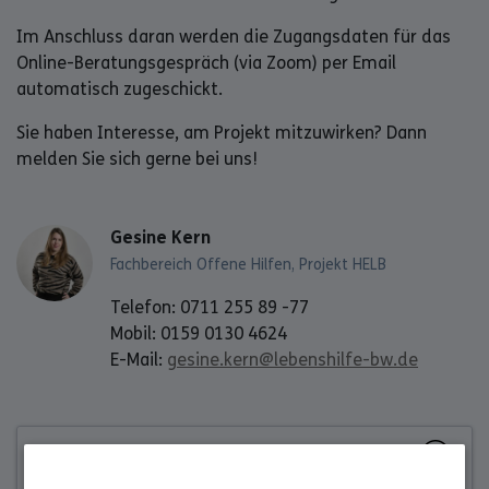
Im Anschluss daran werden die Zugangsdaten für das
Online-Beratungsgespräch (via Zoom) per Email
automatisch zugeschickt.
Sie haben Interesse, am Projekt mitzuwirken? Dann
melden Sie sich gerne bei uns!
Gesine Kern
Fachbereich Offene Hilfen, Projekt HELB
Telefon: 0711 255 89 -77
Mobil: 0159 0130 4624
E-Mail:
gesine.kern@lebenshilfe-bw.de
Download Offizielle
Download
Pressemitteilung