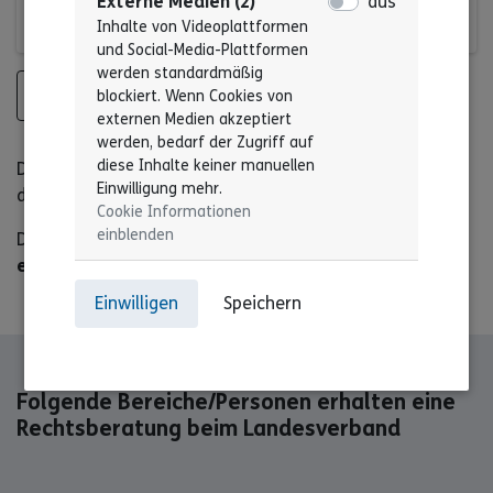
Externe Medien (2)
aus
Geschäftsführungen
Inhalte von Videoplattformen
und Social-Media-Plattformen
werden standardmäßig
Alle Termine anzeigen
blockiert. Wenn Cookies von
externen Medien akzeptiert
werden, bedarf der Zugriff auf
diese Inhalte keiner manuellen
Die "AG Sozialrecht" findet immer am
letzten Freitag
Einwilligung mehr.
des Monats statt.
Cookie Informationen
einblenden
Die "AG Recht Geschäftsführung" findet immer am
ersten Freitag
des Monats statt
Einwilligen
Speichern
Folgende Bereiche/Personen erhalten eine
Rechtsberatung beim Landesverband