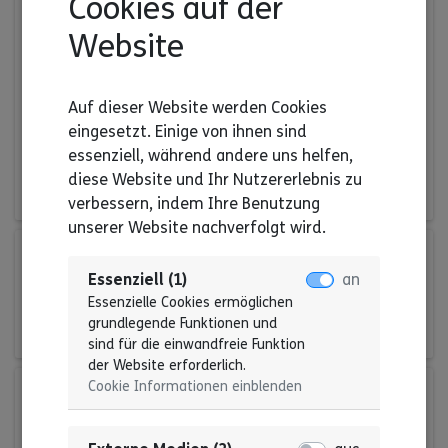
Cookies auf der
Vollversammlung
Website
Selbst – Bestimmt! Bei der
Vollversammlung treffen sich viele
Menschen mit Behinderung aus ganz
Auf dieser Website werden Cookies
Baden-Württemberg.
eingesetzt. Einige von ihnen sind
essenziell, während andere uns helfen,
Zur Anmeldung
diese Website und Ihr Nutzererlebnis zu
verbessern, indem Ihre Benutzung
unserer Website nachverfolgt wird.
06. Nov 2026 | 11:00 Uhr
Essenziell (1)
an
Treffpunkt Recht für
Essenzielle Cookies ermöglichen
Geschäftsführungen
grundlegende Funktionen und
sind für die einwandfreie Funktion
der Website erforderlich.
Cookie Informationen einblenden
04. Dez 2026 | 11:00 Uhr
Treffpunkt Recht für