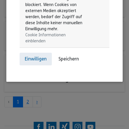
Zur Anmeldung
blockiert. Wenn Cookies von
externen Medien akzeptiert
werden, bedarf der Zugriff auf
diese Inhalte keiner manuellen
Einwilligung mehr.
17. Okt 2026 | 00:00 Uhr
Cookie Informationen
Mitgliederversammlung
einblenden
Einwilligen
Speichern
06. Nov 2026 | 11:00 Uhr
Treffpunkt Recht für
Geschäftsführungen
‹
1
2
›