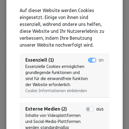
unsere Einführungsveranstaltung am 08.
Auf dieser Website werden Cookies
Oktober 2026 online statt. Details und der
eingesetzt. Einige von ihnen sind
Link zur Anmeldung folgt noch.
essenziell, während andere uns helfen,
diese Website und Ihr Nutzererlebnis zu
verbessern, indem Ihre Benutzung
08. Okt 2026 | 11:00 Uhr
unserer Website nachverfolgt wird.
6. Treffpunkt Wohnen
Essenziell (1)
an
Essenzielle Cookies ermöglichen
grundlegende Funktionen und
10. Okt 2026 | 09:30 Uhr
sind für die einwandfreie Funktion
der Website erforderlich.
Vollversammlung
Cookie Informationen einblenden
Selbst – Bestimmt! Bei der
Vollversammlung treffen sich viele
Menschen mit Behinderung aus ganz
Externe Medien (2)
aus
Baden-Württemberg.
Inhalte von Videoplattformen
und Social-Media-Plattformen
werden standardmäßig