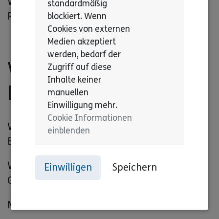
Wir sprechen über Änderungen im Sozial-
standardmäßig
Recht.
blockiert. Wenn
Cookies von externen
Medien akzeptiert
werden, bedarf der
Was ist das Ziel vom
Zugriff auf diese
Inhalte keiner
Bereich Recht?
manuellen
Einwilligung mehr.
Cookie Informationen
Wir setzen uns für Menschen mit
einblenden
Behinderung ein.
Wir schreiben Vorschläge für Änderungen an
Einwilligen
Speichern
Gesetzen.
Manchmal entwickeln wir Gesetze mit.