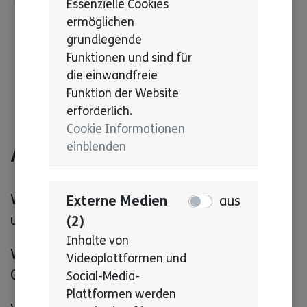
Essenzielle Cookies
ermöglichen
grundlegende
Funktionen und sind für
die einwandfreie
Funktion der Website
erforderlich.
Cookie Informationen
Arbeits-Gruppe: Recht
einblenden
Wir treffen uns mit den Fachkräften aus
Externe Medien
aus
unseren Lebenshilfen.
(2)
Inhalte von
Wir informieren die Fachkräfte über wichtige
Videoplattformen und
Gesetze.
Social-Media-
Plattformen werden