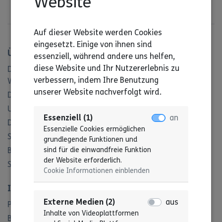
Website
Auf dieser Website werden Cookies
eingesetzt. Einige von ihnen sind
Über uns
essenziell, während andere uns helfen,
diese Website und Ihr Nutzererlebnis zu
Das ist der Landesverband Lebenshilfe Baden-
verbessern, indem Ihre Benutzung
Württemberg
unserer Website nachverfolgt wird.
Das ist die Geschäftsstelle
Unser Referat Freiwilligendienst
Essenziell (1)
an
Das ist unser Beirat für Menschen mit Behinderung
Essenzielle Cookies ermöglichen
Satzung
grundlegende Funktionen und
sind für die einwandfreie Funktion
Beitragsordnung
der Website erforderlich.
Struktur des Verbandes
Cookie Informationen einblenden
Informationen
Externe Medien (2)
aus
Projekte
Inhalte von Videoplattformen
Blog