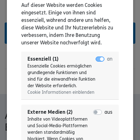
Auf dieser Website werden Cookies
eingesetzt. Einige von ihnen sind
essenziell, während andere uns helfen,
diese Website und Ihr Nutzererlebnis zu
Hier findest Du interessante Berufe im Sozialen
verbessern, indem Ihre Benutzung
Bereich
unserer Website nachverfolgt wird.
Essenziell (1)
an
Essenzielle Cookies ermöglichen
grundlegende Funktionen und
sind für die einwandfreie Funktion
der Website erforderlich.
Cookie Informationen einblenden
Externe Medien (2)
aus
Alles zum Thema FSJ und
Inhalte von Videoplattformen
BFD auf einen Blick
und Social-Media-Plattformen
werden standardmäßig
blockiert. Wenn Cookies von