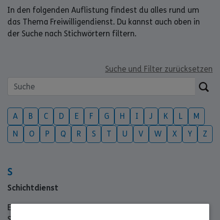
In den folgenden Auflistung findest du alles rund um
das Thema Freiwilligendienst. Du kannst auch oben in
der Suche nach Stichwörtern filtern.
Suche und Filter zurücksetzen
A
B
C
D
E
F
G
H
I
J
K
L
M
N
O
P
Q
R
S
T
U
V
W
X
Y
Z
S
Schichtdienst
Es ist möglich, dass man als Freiwillige*r im
Schichtdienst eingesetzt wird. Bei Freiwilligen unter 18