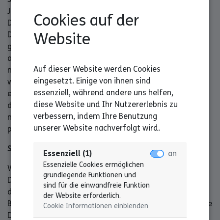
Jahren ist das Jugendarbeitsschutzgesetz zu beachten.
Cookies auf der
Der Freiwilligendienst ist ein freiwilliger, unentgeltlicher
Website
Dienst. Deshalb darfst Du Deine Freizeitwünsche
gegenüber Deiner Einsatzstelle äußern, wenn Du bspw.
an Vereinsaktivitäten oder Familienfeiern teilnehmen
Auf dieser Website werden Cookies
möchtest. Es sollte eine gemeinsame Lösung gefunden
eingesetzt. Einige von ihnen sind
werden. Das Arbeiten in Nachtdiensten ist nicht
essenziell, während andere uns helfen,
erlaubt. In besonderen Fällen und nach Absprache mit
diese Website und Ihr Nutzererlebnis zu
dem Träger (Landesverband der Lebenshilfe) ist es
verbessern, indem Ihre Benutzung
möglich, Nachtschichten zu machen, aber nur nach
unserer Website nachverfolgt wird.
persönlicher Vereinbarung.
Schweigepflicht
Essenziell (1)
an
Essenzielle Cookies ermöglichen
Wie für alle Mitarbeitenden einer Einrichtung, hast auch
grundlegende Funktionen und
Du als Freiwillige*r die Schweigepflicht zu beachten. Du
sind für die einwandfreie Funktion
darfst keine persönlichen Daten und Informationen der
der Website erforderlich.
Betreuten nach außen tragen, auch nicht nach dem Ende
Cookie Informationen einblenden
Deines Freiwilligendienstes. Die Einsatzstelle ist dazu